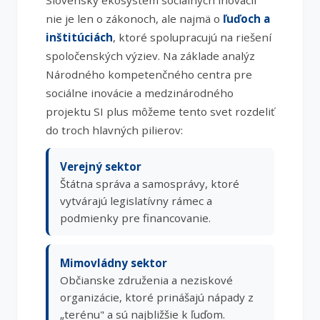
Slovenský ekosystém sociálnych inovácií
nie je len o zákonoch, ale najmä o
ľuďoch a
inštitúciách
, ktoré spolupracujú na riešení
spoločenských výziev. Na základe analýz
Národného kompetenčného centra pre
sociálne inovácie a medzinárodného
projektu SI plus môžeme tento svet rozdeliť
do troch hlavných pilierov:
Verejný sektor
Štátna správa a samosprávy, ktoré
vytvárajú legislatívny rámec a
podmienky pre financovanie.
Mimovládny sektor
Občianske združenia a neziskové
organizácie, ktoré prinášajú nápady z
„terénu" a sú najbližšie k ľuďom.